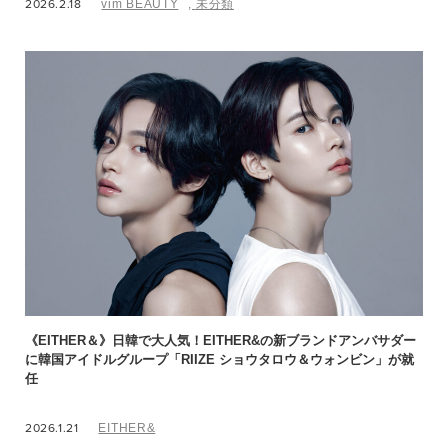
2026.2.18
vim BEAUTY
,
未分類
《EITHER＆》日韓で大人気！EITHER&の新ブランドアンバサダー
に韓国アイドルグループ「RIIZE ショウタロウ＆ウォンビン」が就
任
2026.1.21
EITHER&