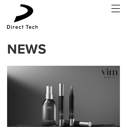
コ
ン
テ
ン
ツ
へ
NEWS
ス
キ
ッ
プ