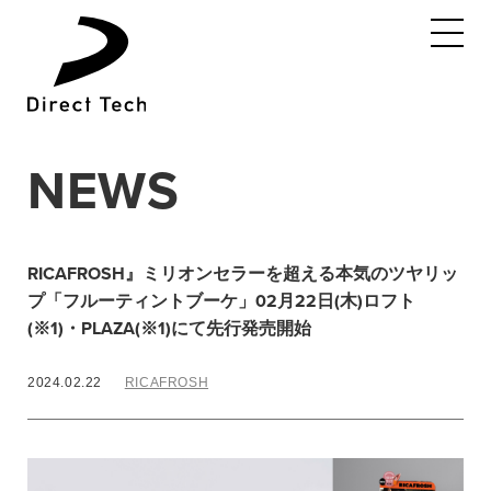
コ
ン
テ
ン
ツ
へ
NEWS
ス
キ
ッ
プ
RICAFROSH』ミリオンセラーを超える本気のツヤリッ
プ「フルーティントブーケ」02月22日(木)ロフト
(※1)・PLAZA(※1)にて先行発売開始
2024.02.22
RICAFROSH