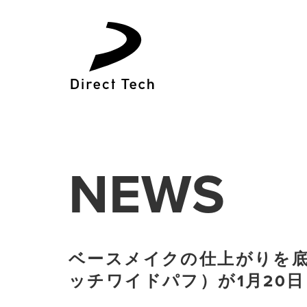
コ
ン
テ
ン
ツ
へ
ス
キ
ッ
NEWS
プ
ベースメイクの仕上がりを底上げす
ッチワイドパフ）が1月20日