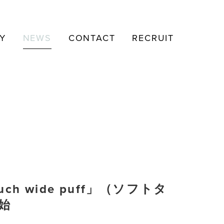
Y
NEWS
CONTACT
RECRUIT
 wide puff」（ソフトタ
始