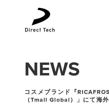
コ
ン
テ
ン
ツ
へ
ス
キ
ッ
NEWS
プ
コスメブランド『RICAFR
（Tmall Global）」に