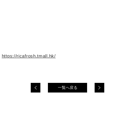
〉
https://ricafrosh.tmall.hk/
一覧へ戻る