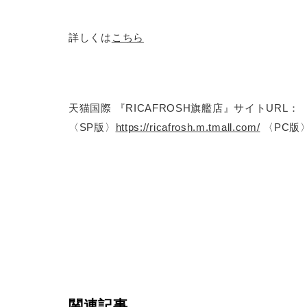
詳しくは
こちら
天猫国際 『RICAFROSH旗艦店』サイトURL：
〈SP版〉
https://ricafrosh.m.tmall.com/
〈PC版
関連記事